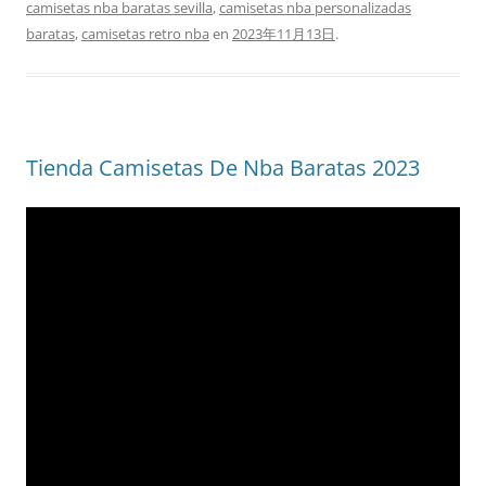
camisetas nba baratas sevilla
,
camisetas nba personalizadas
baratas
,
camisetas retro nba
en
2023年11月13日
.
Tienda Camisetas De Nba Baratas 2023