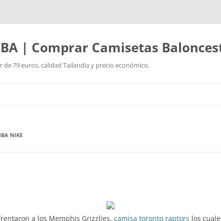
BA | Comprar Camisetas Balonces
r de 79 euros, calidad Tailandia y precio económico.
Saltar
al
contenido
NBA NIKE
frentaron a los Memphis Grizzlies,
camisa toronto raptors
los cuale