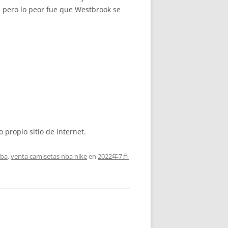
-2, pero lo peor fue que Westbrook se
 propio sitio de Internet.
nba
,
venta camisetas nba nike
en
2022年7月