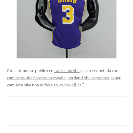
Esta entrada se publicó en
camisetas nba
y está etiquetada con
camisetas nba baratas en españa
,
portland nba camisetas
,
saber
camiseta nike nba es falsa
en
2022年7月23日
.