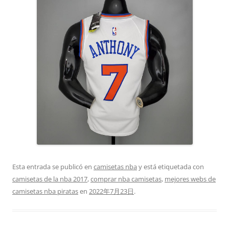
Esta entrada se publicó en
camisetas nba
y está etiquetada con
camisetas de la nba 2017
,
comprar nba camisetas
,
mejores webs de
camisetas nba piratas
en
2022年7月23日
.