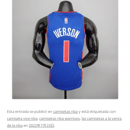
Esta entrada se publicó en
camisetas nba
y está etiquetada con
camiseta vice nba
,
camisetas nba warriops
,
las camisetas a la venta
de la nba
en
2022年7月23日
.