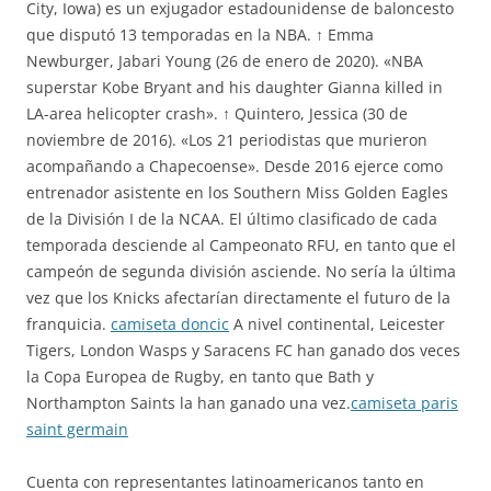
City, Iowa) es un exjugador estadounidense de baloncesto
que disputó 13 temporadas en la NBA. ↑ Emma
Newburger, Jabari Young (26 de enero de 2020). «NBA
superstar Kobe Bryant and his daughter Gianna killed in
LA-area helicopter crash». ↑ Quintero, Jessica (30 de
noviembre de 2016). «Los 21 periodistas que murieron
acompañando a Chapecoense». Desde 2016 ejerce como
entrenador asistente en los Southern Miss Golden Eagles
de la División I de la NCAA. El último clasificado de cada
temporada desciende al Campeonato RFU, en tanto que el
campeón de segunda división asciende. No sería la última
vez que los Knicks afectarían directamente el futuro de la
franquicia.
camiseta doncic
A nivel continental, Leicester
Tigers, London Wasps y Saracens FC han ganado dos veces
la Copa Europea de Rugby, en tanto que Bath y
Northampton Saints la han ganado una vez.
camiseta paris
saint germain
Cuenta con representantes latinoamericanos tanto en