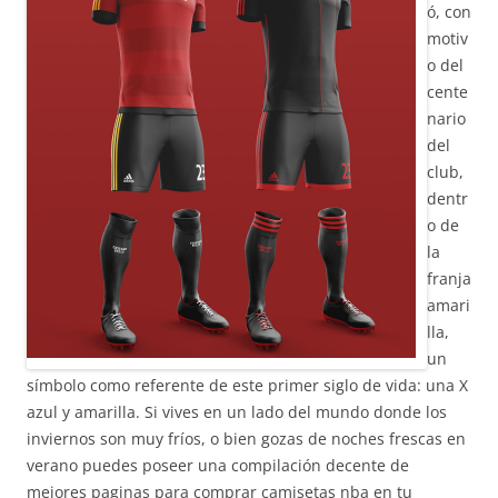
ó, con
motiv
o del
cente
nario
del
club,
dentr
o de
la
franja
amari
lla,
un
símbolo como referente de este primer siglo de vida: una X
azul y amarilla. Si vives en un lado del mundo donde los
inviernos son muy fríos, o bien gozas de noches frescas en
verano puedes poseer una compilación decente de
mejores paginas para comprar camisetas nba en tu