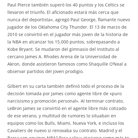
Paul Pierce también superó los 40 puntos y los Celtics se
llevaron el triunfo. El aficionado estará más cerca que
nunca del deportista», agregó Paul George, flamante nuevo
jugador de los Oklahoma City Thunder. El 13 de marzo de
2010 se convirtió en el jugador más joven de la historia de
la NBA en alcanzar los 15.000 puntos, sobrepasando a
Kobe Bryant. Se mudaron del gimnasio del instituto al
cercano James A. Rhodes Arena de la Universidad de
Akron, donde asistieron famosos como Shaquille O’Neal a
observar partidos del joven prodigio.
Gilbert en su carta también definió todo el proceso de la
decisión tomada por James como agente libre de «puro
narcisismo y promoción personal». Al terminar contrato,
LeBron James se convirtió en el agente libre más cotizado
de ese verano, y multitud de rumores lo situaban en
equipos como los Bulls, Miami, Nueva York, e incluso los
Cavaliers de nuevo si renovaba su contrato. Madrid y el
Barça son equipos NBA? Para salir y ataviarse como más te