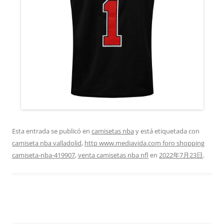
Esta entrada se publicó en
camisetas nba
y está etiquetada con
camiseta nba valladolid
,
http www.mediavida.com foro shopping
camiseta-nba-419907
,
venta camisetas nba nfl
en
2022年7月23日
.