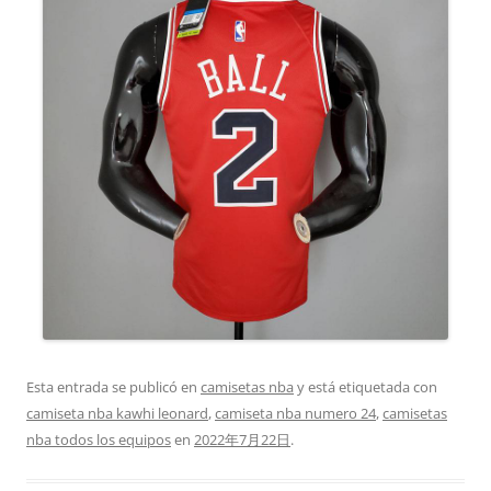
Esta entrada se publicó en
camisetas nba
y está etiquetada con
camiseta nba kawhi leonard
,
camiseta nba numero 24
,
camisetas
nba todos los equipos
en
2022年7月22日
.