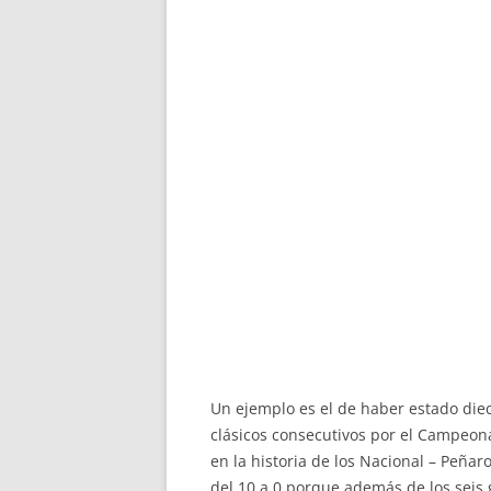
Un ejemplo es el de haber estado dieci
clásicos consecutivos por el Campeona
en la historia de los Nacional – Peña
del 10 a 0 porque además de los seis 