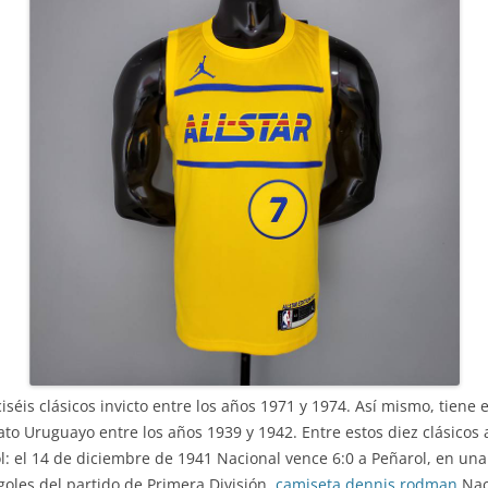
séis clásicos invicto entre los años 1971 y 1974. Así mismo, tiene
to Uruguayo entre los años 1939 y 1942. Entre estos diez clásicos
rol: el 14 de diciembre de 1941 Nacional vence 6:0 a Peñarol, en u
goles del partido de Primera División,
camiseta dennis rodman
Naci