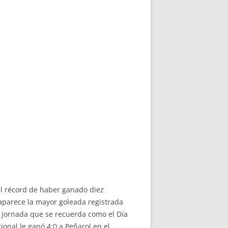
 el récord de haber ganado diez
 aparece la mayor goleada registrada
na jornada que se recuerda como el Día
onal le ganó 4:0 a Peñarol en el