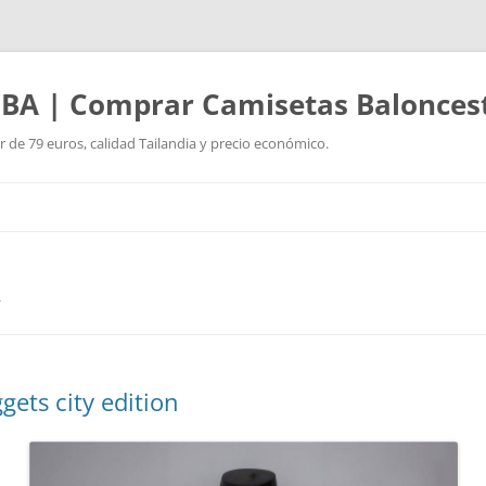
BA | Comprar Camisetas Balonces
r de 79 euros, calidad Tailandia y precio económico.
Saltar
al
contenido
A
ets city edition