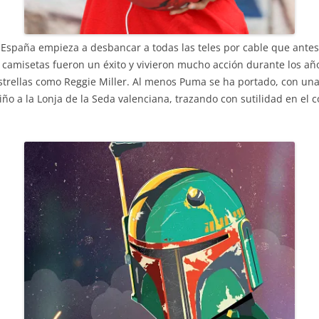
n España empieza a desbancar a todas las teles por cable que ante
s camisetas fueron un éxito y vivieron mucho acción durante los añ
 estrellas como Reggie Miller. Al menos Puma se ha portado, con u
iño a la Lonja de la Seda valenciana, trazando con sutilidad en el c