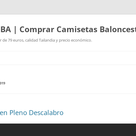
BA | Comprar Camisetas Balonces
r de 79 euros, calidad Tailandia y precio económico.
Saltar
al
contenido
019
 en Pleno Descalabro