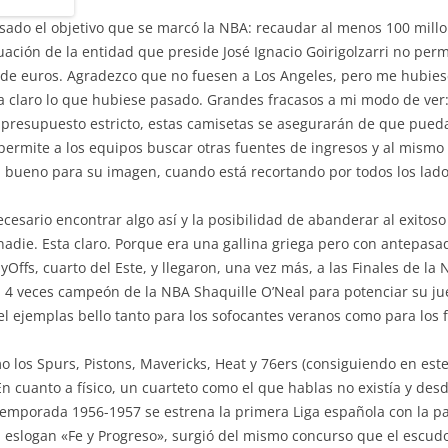
ado el objetivo que se marcó la NBA: recaudar al menos 100 millo
tuación de la entidad que preside José Ignacio Goirigolzarri no perm
e euros. Agradezco que no fuesen a Los Angeles, pero me hubiese
a claro lo que hubiese pasado. Grandes fracasos a mi modo de ve
n presupuesto estricto, estas camisetas se asegurarán de que pued
ermite a los equipos buscar otras fuentes de ingresos y al mismo 
bueno para su imagen, cuando está recortando por todos los lados
cesario encontrar algo así y la posibilidad de abanderar al exitos
 nadie. Esta claro. Porque era una gallina griega pero con antepas
ayOffs, cuarto del Este, y llegaron, una vez más, a las Finales de l
l 4 veces campeón de la NBA Shaquille O’Neal para potenciar su ju
l ejemplas bello tanto para los sofocantes veranos como para los f
o los Spurs, Pistons, Mavericks, Heat y 76ers (consiguiendo en es
n cuanto a físico, un cuarteto como el que hablas no existía y de
temporada 1956-1957 se estrena la primera Liga española con la par
l eslogan «Fe y Progreso», surgió del mismo concurso que el escudo.