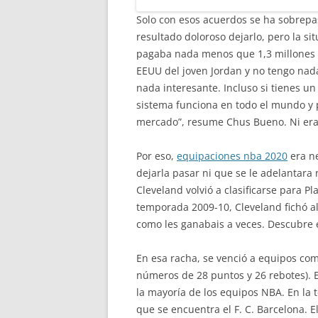
Solo con esos acuerdos se ha sobrepas
resultado doloroso dejarlo, pero la si
pagaba nada menos que 1,3 millones d
EEUU del joven Jordan y no tengo nad
nada interesante. Incluso si tienes u
sistema funciona en todo el mundo y p
mercado”, resume Chus Bueno. Ni era 
Por eso,
equipaciones nba 2020
era ne
dejarla pasar ni que se le adelantara
Cleveland volvió a clasificarse para Pl
temporada 2009-10, Cleveland fichó a
como les ganabais a veces. Descubre e
En esa racha, se venció a equipos com
números de 28 puntos y 26 rebotes). E
la mayoría de los equipos NBA. En la 
que se encuentra el F. C. Barcelona. E