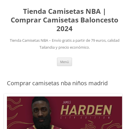
Tienda Camisetas NBA |
Comprar Camisetas Baloncesto
2024
Tienda Camisetas NBA – Envío gratis a partir de 79 euros, calidad
Tailandia y precio económico.
Saltar
Menú
al
contenido
Comprar camisetas nba niños madrid