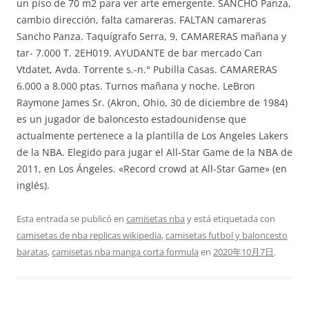
un piso de 70 m2 para ver arte emergente. SANCHO Panza,
cambio dirección, falta camareras. FALTAN camareras
Sancho Panza. Taquígrafo Serra, 9, CAMARERAS mañana y
tar- 7.000 T. 2EH019. AYUDANTE de bar mercado Can
Vtdatet, Avda. Torrente s.-n.° Pubilla Casas. CAMARERAS
6.000 a 8.000 ptas. Turnos mañana y noche. LeBron
Raymone James Sr. (Akron, Ohio, 30 de diciembre de 1984)
es un jugador de baloncesto estadounidense que
actualmente pertenece a la plantilla de Los Angeles Lakers
de la NBA. Elegido para jugar el All-Star Game de la NBA de
2011, en Los Ángeles. «Record crowd at All-Star Game» (en
inglés).
Esta entrada se publicó en
camisetas nba
y está etiquetada con
camisetas de nba replicas wikipedia
,
camisetas futbol y baloncesto
baratas
,
camisetas nba manga corta formula
en
2020年10月7日
.