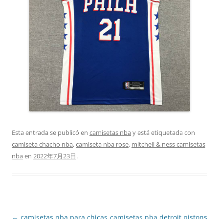
Esta entrada se publicó en
camisetas nba
y está etiquetada con
camiseta chacho nba
,
camiseta nba rose
,
mitchell & ness camisetas
nba
en
2022年7月23日
.
Navegación
←
camisetas nba para chicas
camisetas nba detroit pistons