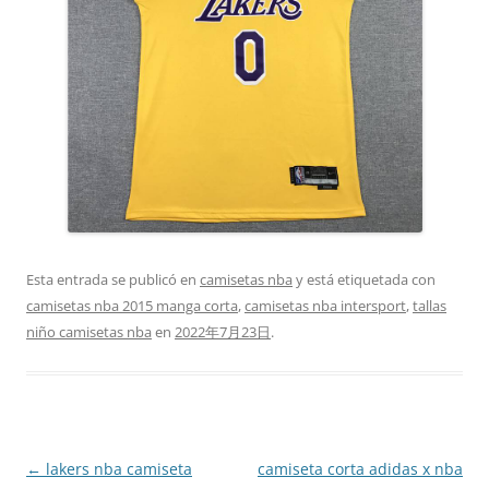
Esta entrada se publicó en
camisetas nba
y está etiquetada con
camisetas nba 2015 manga corta
,
camisetas nba intersport
,
tallas
niño camisetas nba
en
2022年7月23日
.
Navegación
←
lakers nba camiseta
camiseta corta adidas x nba