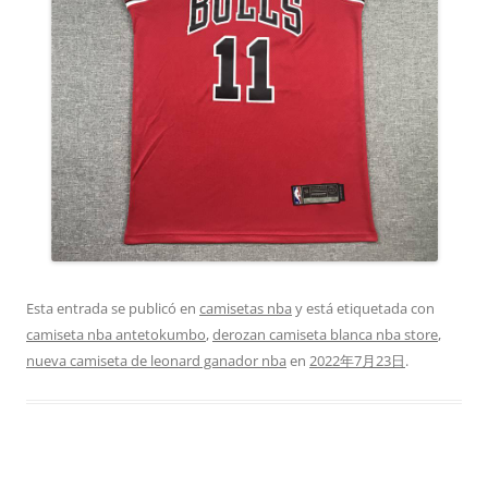
Esta entrada se publicó en
camisetas nba
y está etiquetada con
camiseta nba antetokumbo
,
derozan camiseta blanca nba store
,
nueva camiseta de leonard ganador nba
en
2022年7月23日
.